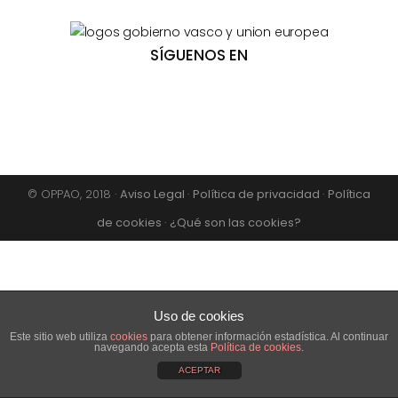
SÍGUENOS EN
© OPPAO, 2018 ·
Aviso Legal
·
Política de privacidad
·
Política
de cookies
·
¿Qué son las cookies?
Uso de cookies
Este sitio web utiliza
cookies
para obtener información estadística. Al continuar
navegando acepta esta
Política de cookies
.
ACEPTAR