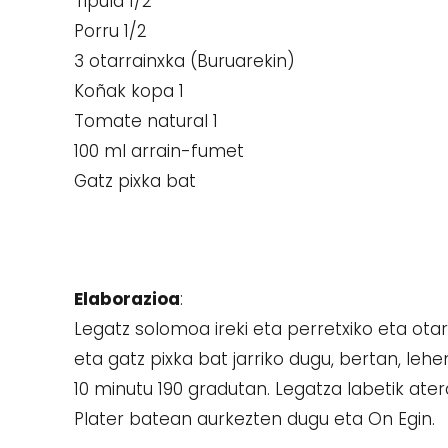
Tipula 1/2
Porru 1/2
3 otarrainxka (Buruarekin)
Koñak kopa 1
Tomate natural 1
100 ml arrain-fumet
Gatz pixka bat
Elaborazioa
:
Legatz solomoa ireki eta perretxiko eta otar
eta gatz pixka bat jarriko dugu, bertan, le
10 minutu 190 gradutan. Legatza labetik ater
Plater batean aurkezten dugu eta On Egin.