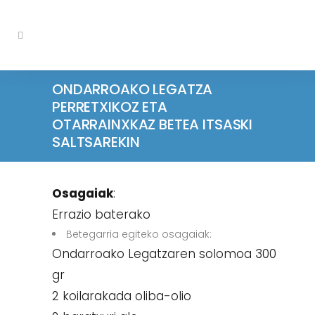
ONDARROAKO LEGATZA
PERRETXIKOZ ETA
OTARRAINXKAZ BETEA ITSASKI
SALTSAREKIN
Osagaiak
:
Errazio baterako
Betegarria egiteko osagaiak:
Ondarroako Legatzaren solomoa 300
gr
2 koilarakada oliba-olio