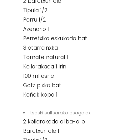
2 baratxuri ale
Tipula 1/2
Porru 1/2
Azenario 1
Perretxiko eskukada bat
3 otarrainxka
Tomate natural 1
Koilarakada 1 irin
100 ml esne
Gatz pixka bat
Koñak kopa 1
Itsaski saltsarako osagaiak:
2 koilarakada oliba-olio
Baratxuri ale 1