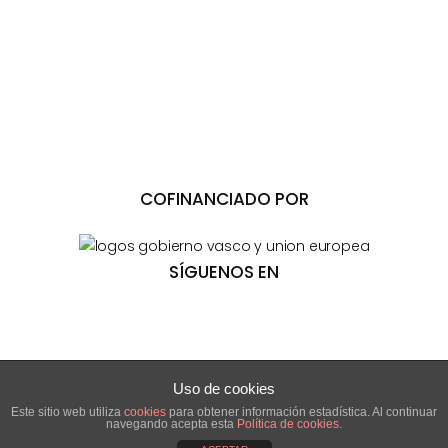
COFINANCIADO POR
SÍGUENOS EN
Uso de cookies
Este sitio web utiliza
cookies
para obtener información estadística. Al continuar
navegando acepta esta
Política de cookies
.
© OPPAO, 2018 ·
Aviso Legal
·
Política de privacidad
·
Política