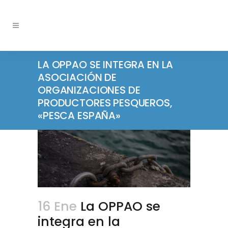
LA OPPAO SE INTEGRA EN LA
ASOCIACIÓN DE
ORGANIZACIONES DE
PRODUCTORES PESQUEROS,
«PESCA ESPAÑA»
16 Ene
La OPPAO se
integra en la