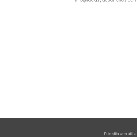
info@ideasydesarrollos.co
Este sitio web utiliz