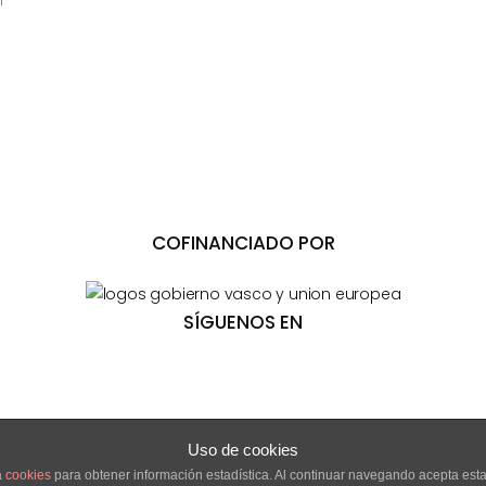
m
COFINANCIADO POR
SÍGUENOS EN
Uso de cookies
a
cookies
para obtener información estadística. Al continuar navegando acepta est