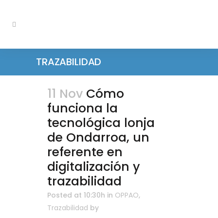
TRAZABILIDAD
11 Nov
Cómo
funciona la
tecnológica lonja
de Ondarroa, un
referente en
digitalización y
trazabilidad
Posted at 10:30h
in
OPPAO
,
Trazabilidad
by