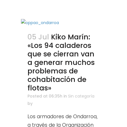
05 Jul
Kiko Marín:
«Los 94 caladeros
que se cierran van
a generar muchos
problemas de
cohabitación de
flotas»
Posted at 06:35h
in
Sin categoría
by
Los armadores de Ondarroa,
a través de la Organización