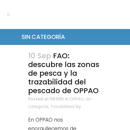
SIN CATEGORÍA
10 Sep
FAO:
descubre las zonas
de pesca y la
trazabilidad del
pescado de OPPAO
Posted at 08:00h
in
OPPAO
,
Sin
categoría
,
Trazabilidad
by
En OPPAO nos
enorgullecemos de