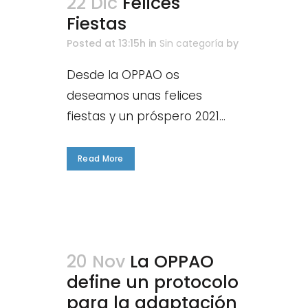
22 Dic
Felices
Fiestas
Posted at 13:15h
in
Sin categoría
by
Desde la OPPAO os
deseamos unas felices
fiestas y un próspero 2021...
Read More
20 Nov
La OPPAO
define un protocolo
para la adaptación