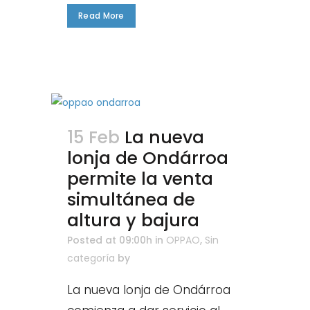
Read More
15 Feb
La nueva
lonja de Ondárroa
permite la venta
simultánea de
altura y bajura
Posted at 09:00h
in
OPPAO
,
Sin
categoría
by
La nueva lonja de Ondárroa